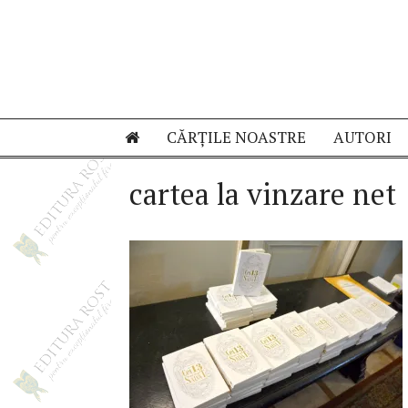
Sari
la
conținut
CĂRȚILE NOASTRE
AUTORI
cartea la vinzare net